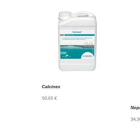
Calcinex
50,65
€
Nop
34,