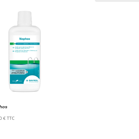
hos
30
€
TTC