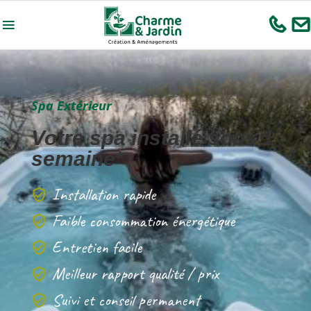
Spa Extérieur
Votre spa installé sous 1
semaine*
Installation rapide
Faible consommation énergétique
Entretien facile
Meilleur rapport qualité / prix
Suivi et conseil permanent