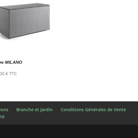
fre MILANO
,00
€
TTC
ions
Branche et Jardin
Conditions Générales de Vente
ité