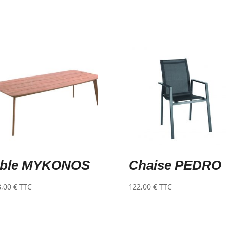
able MYKONOS
Chaise PEDRO
8,00
€
TTC
122,00
€
TTC