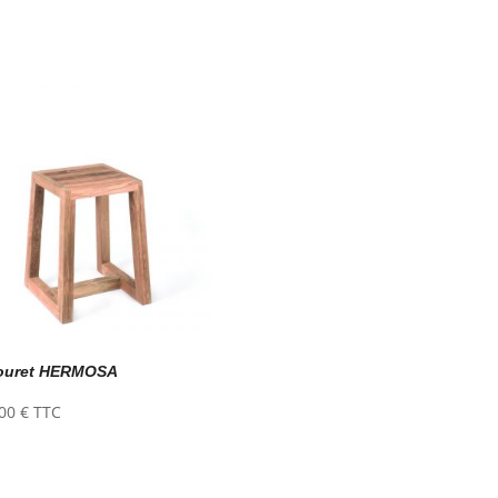
ouret HERMOSA
,00
€
TTC