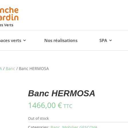
paces verts
Nos réalisations
SPA
A
/
Banc
/ Banc HERMOSA
Banc HERMOSA
1466,00
€
TTC
Out of stock
Categories:
Banc
,
Mobilier GESCOVA