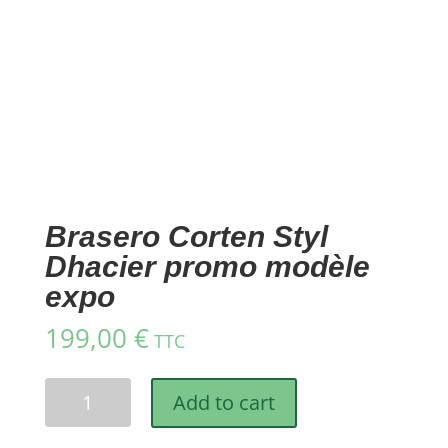
Brasero Corten Styl
Dhacier promo modèle
expo
199,00
€
TTC
Brasero
Add to cart
Corten
Styl